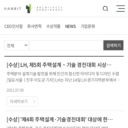
CEO인사말
회사연혁
수상작품
NEWS
기업문화
검색하기
[수상] LH, 제5회 주택설계‧기술 경진대회 시상식 개최
주택분야 설계기술 발전을 위해 민간의 참신한 아이디어 및 디자인 수렴
[일요서울ㅣ진주 이도균 기자] LH는 지난 14일 LH 경기지역본부에서
'도시재생 활성화를 위한 노...
2021.07.09
자세히보기
[수상] '제4회 주택설계·기술경진대회' 대상에 한빛엔지니어링
'제4회 주택설계·기술 경진대회'에서 아이디어 분야 대상을 받은