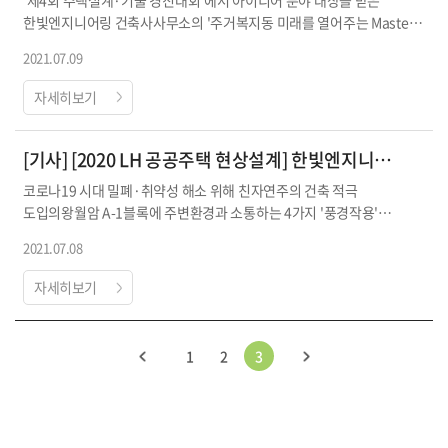
한빛엔지니어링 건축사사무소의 '주거복지동 미래를 열어주는 Master
Key'(제공: LH)[아시아경제 이민찬 기자] '제4...
2021.07.09
자세히보기
[기사] [2020 LH 공공주택 현상설계] 한빛엔지니어링 '도시·자연 담은 풍경 속에 살아...
코로나19 시대 밀폐·취약성 해소 위해 친자연주의 건축 적극
도입의왕월암 A-1블록에 주변환경과 소통하는 4가지 '풍경작용'
적용의왕월암 A-1블록 투시도. (자료=한빛엔지니어링)...
2021.07.08
자세히보기
1
2
3