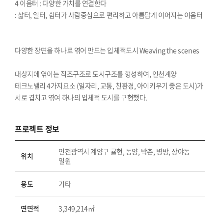
4 이음터 : 다양한 가치를 연결한다
: 삶터, 일터, 쉼터가 사람중심으로 편리하고 아름답게 이어지는 이음터
다양한 장면을 하나로 엮어 만드는 입체적도시 Weaving the scenes
대상지에 엮이는 직조구조로 도시구조를 형성하여, 인천계양
테크노밸리 4가지요소 (일자리, 교통, 친환경, 아이키우기 좋은 도시)가
서로 겹치고 엮여 하나의 입체적 도시를 구현했다.
프로젝트 정보
인천광역시 계양구 귤현, 동양, 박촌, 병방, 상야동
위치
일원
용도
기타
연면적
3,349,214㎡