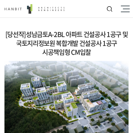
[당선작]성남금토A-2BL 아파트 건설공사 1공구 및
국토지리정보원 복합개발 건설공사 1공구
시공책임형 CM입찰