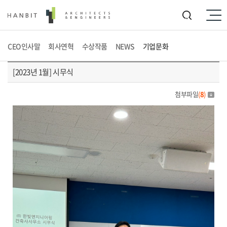
CEO인사말
회사연혁
수상작품
NEWS
기업문화
[2023년 1월] 시무식
첨부파일
(
8
)