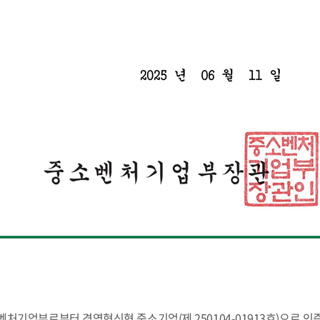
처기업부로부터 경영혁신형 중소기업(제 250104-01913호)으로 